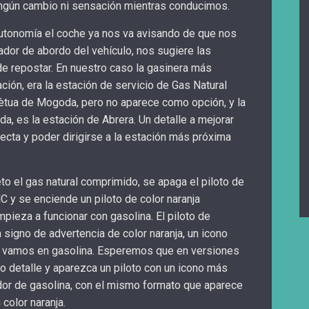
ingún cambio ni sensación mientras conducimos.
autonomía el coche ya nos va avisando de que nos
nador de abordo del vehículo, nos sugiere las
 repostar. En nuestro caso la gasinera más
ción, era la estación de servicio de Gas Natural
tua de Mogoda, pero no aparece como opción, y la
a, es la estación de Abrera. Un detalle a mejorar
recta y poder dirigirse a la estación más próxima
o el gas natural comprimido, se apaga el piloto de
C y se enciende un piloto de color naranja
pieza a funcionar con gasolina. El piloto de
n signo de advertencia de color naranja, un icono
e vamos en gasolina. Esperemos que en versiones
 detalle y aparezca un piloto con un icono más
dor de gasolina, con el mismo formato que aparece
color naranja.