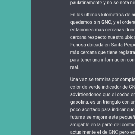
paulatinamente y no se nota n
En los últimos kilómetros de 
quedamos sin
GNC
, y el orde
estaciones más cercanas donde
cercana respecto nuestra ubica
Fenosa ubicada en Santa Perpè
más cercana que tiene registrad
para tener una información cor
real.
Una vez se termina por complet
color de verde indicador de GN
advirtiéndonos que el coche em
gasolina, es un triangulo con u
poco acertado para indicar qu
futuras se mejore este pequeño
amigable en la parte del conta
actualmente el de GNC pero en 